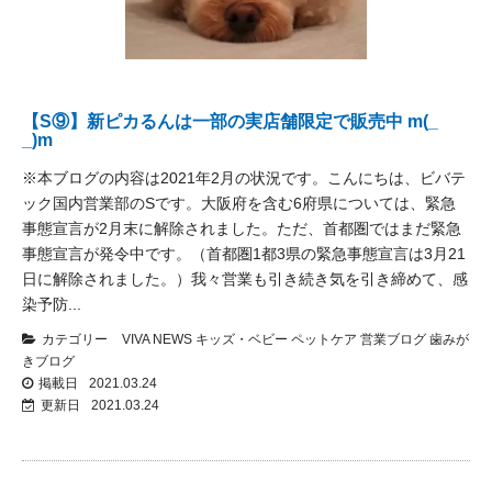
【S⑨】新ピカるんは一部の実店舗限定で販売中 m(_
_)m
※本ブログの内容は2021年2月の状況です。 ​ こんにちは、ビバテ
ック国内営業部のSです。 ​ 大阪府を含む6府県については、緊急
事態宣言が2月末に解除されました。ただ、首都圏ではまだ緊急
事態宣言が発令中です。（首都圏1都3県の緊急事態宣言は3月21
日に解除されました。）我々営業も引き続き気を引き締めて、感
染予防...
カテゴリー
VIVA NEWS
キッズ・ベビー
ペットケア
営業ブログ
歯みが
きブログ
掲載日
2021.03.24
更新日
2021.03.24