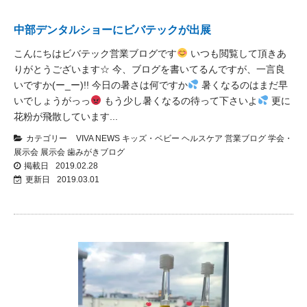
中部デンタルショーにビバテックが出展
こんにちはビバテック営業ブログです
いつも閲覧して頂きあ
りがとうございます☆ 今、ブログを書いてるんですが、一言良
いですか(ー_ー)!! 今日の暑さは何ですか
暑くなるのはまだ早
いでしょうがっっ
もう少し暑くなるの待って下さいよ
更に
花粉が飛散しています...
カテゴリー
VIVA NEWS
キッズ・ベビー
ヘルスケア
営業ブログ
学会・
展示会
展示会
歯みがきブログ
掲載日
2019.02.28
更新日
2019.03.01