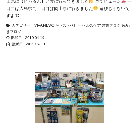
山県に【ピカるん】と共に行ってきました
車でビューン
一
日目は広島県で二日目は岡山県に行きました
遊びじゃないで
すよὊ...
カテゴリー
VIVA NEWS
キッズ・ベビー
ヘルスケア
営業ブログ
歯みが
きブログ
掲載日
2019.04.19
更新日
2019.04.19