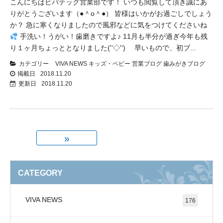
こんにちはビバテック営業部です！ いつも閲覧して頂き誠にあ
りがとうございます（●＾o＾●） 皆様はいかがお過ごしでしょう
か？ 急に寒くなりましたので風邪などに気をつけてくださいね
手洗い！うがい！歯磨きですよ♪ 11月も半分が過ぎ今年も残
り１ヶ月ちょっととなりました(''◇'')ゞ 早いもので、初ブ...
カテゴリー
VIVA NEWS
キッズ・ベビー
営業ブログ
歯みがきブログ
掲載日
2018.11.20
更新日
2018.11.20
»
CATEGORY
VIVA NEWS
176