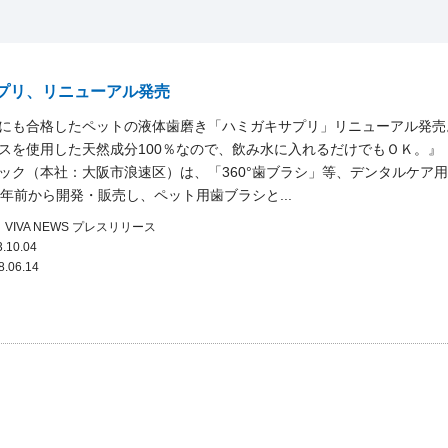
プリ、リニューアル発売
にも合格したペットの液体歯磨き「ハミガキサプリ」リニューアル発売
スを使用した天然成分100％なので、飲み水に入れるだけでもＯＫ。』
ック（本社：大阪市浪速区）は、「360°歯ブラシ」等、デンタルケア
0年前から開発・販売し、ペット用歯ブラシと...
VIVA NEWS
プレスリリース
.10.04
8.06.14