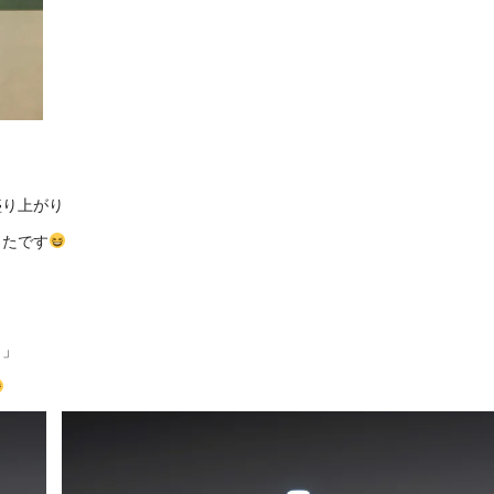
盛り上がり
ったです
～」