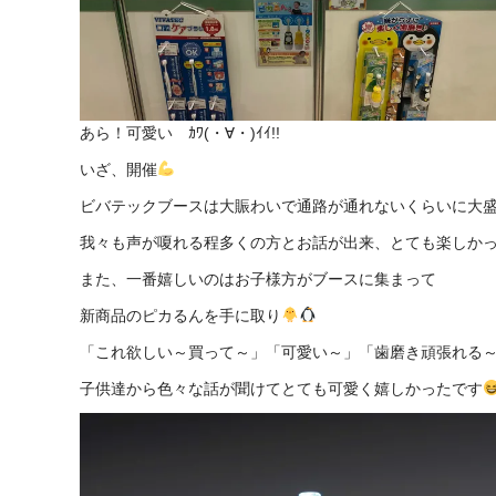
あら！可愛い ｶﾜ(・∀・)ｲｲ!!
いざ、開催
ビバテックブースは大賑わいで通路が通れないくらいに大
我々も声が嗄れる程多くの方とお話が出来、とても楽しか
また、一番嬉しいのはお子様方がブースに集まって
新商品のピカるんを手に取り
「これ欲しい～買って～」「可愛い～」「歯磨き頑張れる
子供達から色々な話が聞けてとても可愛く嬉しかったです