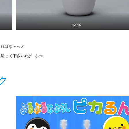
あひる
ければな～っと
て下さいね(^_-)-☆
ク