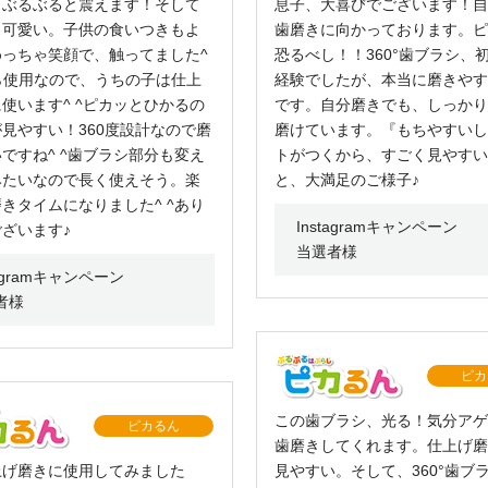
、ぶるぶると震えます！そして
息子、大喜びでございます！自
も可愛い。子供の食いつきもよ
歯磨きに向かっております。ピ
めっちゃ笑顔で、触ってました^
恐るべし！！360°歯ブラシ、
ら使用なので、うちの子は仕上
経験でしたが、本当に磨きやす
使います^ ^ピカッとひかるの
です。自分磨きでも、しっかり
見やすい！360度設計なので磨
磨けています。『もちやすいし
ですね^ ^歯ブラシ部分も変え
トがつくから、すごく見やすい
みたいなので長く使えそう。楽
と、大満足のご様子♪
きタイムになりました^ ^あり
Instagramキャンペーン
ざいます♪
当選者様
tagramキャンペーン
者様
ピカ
この歯ブラシ、光る！気分アゲ
ピカるん
歯磨きしてくれます。仕上げ磨
上げ磨きに使用してみました
見やすい。そして、360°歯ブ