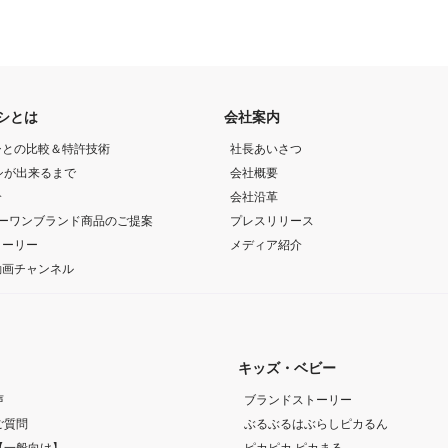
ラシとは
会社案内
シとの比較＆特許技術
社長あいさつ
ラシが出来るまで
会社概要
介
会社沿革
リーワンブランド商品のご提案
プレスリリース
トーリー
メディア紹介
動画チャンネル
キッズ・ベビー
声
ブランドストーリー
ご質問
ぶるぶるはぶらしピカるん