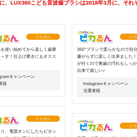
月に、LUX360こども音波歯ブラシは2018年3月に、
ピカるん
ピカ
んを使い始めてから楽しく歯磨
360°ブラシで柔らかなので自
ま～す！仕上げ磨きにもオスス
嫌がらずに楽しく出来ました！
！
が付くので奥歯の汚れもしっか
出来て嬉しい♪
tagramキャンペーン
者様
Instagramキャンペーン
当選者様
ピカるん
ピカ
通り、電源オンにしたらピカッ