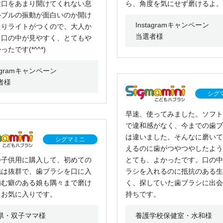
段口をあまり開けてくれない息
ら、角度を気にせず磨けるよ。
ルブルの振動が面白いのか開け
Instagramキャンペーン
たりライトがつくので、大人か
当選者様
も口の中が見やすく、とてもや
たです(*^^*)
tagramキャンペーン
者様
シグ
早速、使ってみました。ソフト
で違和感がなく、今までの歯ブ
は違いました。そんなに磨いて
シグマミニ
えるのに歯がつやつやしたよう
つ子供用に購入して、初めての
とても、よかったです。口の中
地は抜群で、歯ブラシを口に入
ラシを入れるのに抵抗のある生
噛む癖のある娘も隅々まで磨け
く、探していた歯ブラシに出会
もお気に入りです。
持ちです。
県・双子ママ様
養護学校保健室・水和様