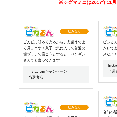
※シグマミニは2017年11
ピカるん
ピカピカ明るく光るから、奥歯までよ
ピカる
く見えます！息子は気に入って普通の
きして
歯ブラシで磨こうとすると、ペンギン
メだよ
さんでと言ってきます♪
Ins
Instagramキャンペーン
当選
当選者様
ピカるん
名前の