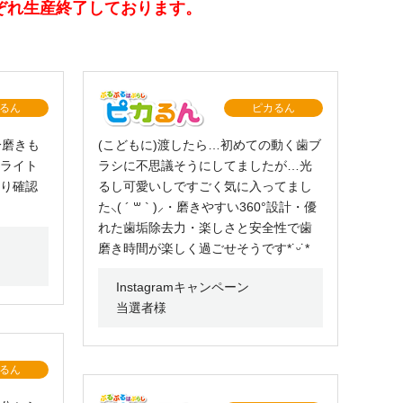
それぞれ生産終了しております。
るん
ピカるん
分磨きも
(こどもに)渡したら…初めての動く歯ブ
ライト
ラシに不思議そうにしてましたが…光
り確認
るし可愛いしですごく気に入ってまし
た⸜( ´ ꒳ ` )⸝・磨きやすい360°設計・優
れた歯垢除去力・楽しさと安全性で歯
磨き時間が楽しく過ごせそうです*˙ᵕ˙*
Instagramキャンペーン
当選者様
るん