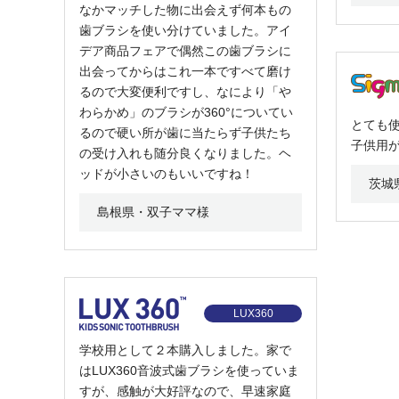
なかマッチした物に出会えず何本もの
歯ブラシを使い分けていました。アイ
デア商品フェアで偶然この歯ブラシに
出会ってからはこれ一本ですべて磨け
るので大変便利ですし、なにより「や
わらかめ」のブラシが360°についてい
とても
るので硬い所が歯に当たらず子供たち
子供用がve
の受け入れも随分良くなりました。ヘ
ッドが小さいのもいいですね！
茨城
島根県・双子ママ様
LUX360
学校用として２本購入しました。家で
はLUX360音波式歯ブラシを使っていま
すが、感触が大好評なので、早速家庭