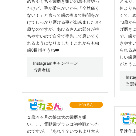
めちゃくちゃ歯磨き嫌いの息子君やっ
と光り
たけど、毛が柔らかいから「全然痛く
何より
ない！」と言って歯の奥まで時間をか
くて、
けてしっかり磨ける事が出来ました♬4
^3歳か
歳なのですが、あひるさんの部分が持
げ磨きに
ちやすいので自分で率先して磨いてく
で、歯が
れるようになりました！これからも虫
きやすい
歯0目指そうね❤️
られる
しい歯磨
Instagramキャンペーン
がとうご
当選者様
Ins
当選
ピカるん
１歳４ヶ月の娘は大の歯磨き嫌
い、、、電動歯ブラシは初挑戦だった
のですが、『あれ？？いつもより大人
早速仕