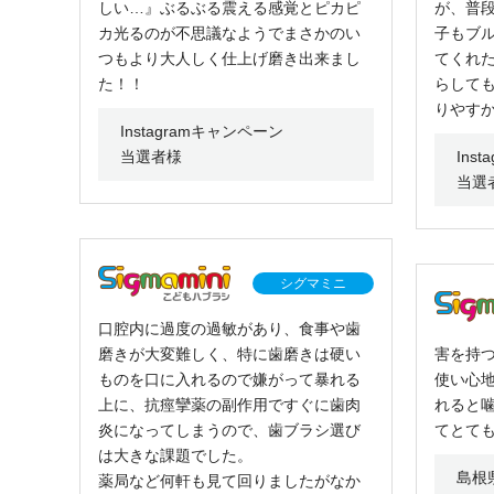
しい…』ぶるぶる震える感覚とピカピ
が、普
カ光るのが不思議なようでまさかのい
子もブ
つもより大人しく仕上げ磨き出来まし
てくれ
た！！
らして
りやすかっ
Instagramキャンペーン
当選者様
Ins
当選
シグマミニ
口腔内に過度の過敏があり、食事や歯
磨きが大変難しく、特に歯磨きは硬い
害を持
ものを口に入れるので嫌がって暴れる
使い心
上に、抗痙攣薬の副作用ですぐに歯肉
れると
炎になってしまうので、歯ブラシ選び
てとて
は大きな課題でした。
島根
薬局など何軒も見て回りましたがなか