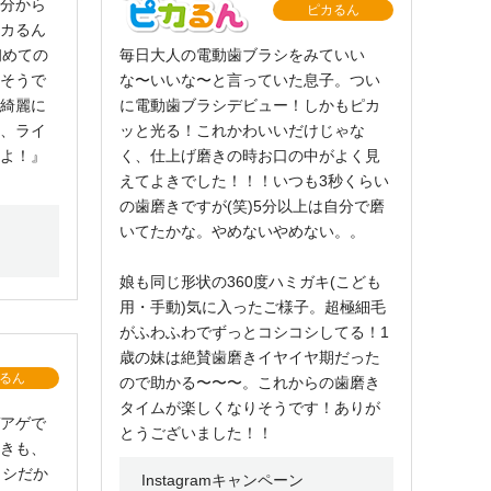
分から
ピカるん
カるん
初めての
毎日大人の電動歯ブラシをみていい
そうで
な〜いいな〜と言っていた息子。つい
綺麗に
に電動歯ブラシデビュー！しかもピカ
、ライ
ッと光る！これかわいいだけじゃな
よ！』
く、仕上げ磨きの時お口の中がよく見
えてよきでした！！！いつも3秒くらい
の歯磨きですが(笑)5分以上は自分で磨
いてたかな。やめないやめない。。
娘も同じ形状の360度ハミガキ(こども
用・手動)気に入ったご様子。超極細毛
がふわふわでずっとコシコシしてる！1
歳の妹は絶賛歯磨きイヤイヤ期だった
るん
ので助かる〜〜〜。これからの歯磨き
タイムが楽しくなりそうです！ありが
アゲで
とうございました！！
きも、
ラシだか
Instagramキャンペーン