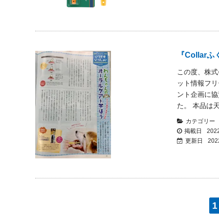
『Colla
この度、株式
ット情報フリー
ント企画に協
た。 本品は
カテゴリー
掲載日
2022
更新日
202
1