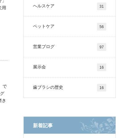
介」
ヘルスケア
31
犬用
ペットケア
56
営業ブログ
97
展示会
16
」で
歯ブラシの歴史
16
シグ
磨き
新着記事