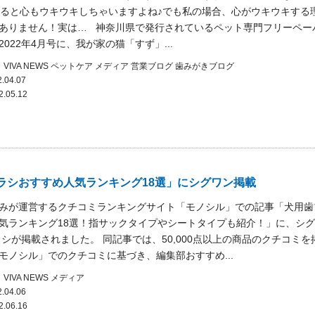
ると心もウキウキしちゃいますよね♪でも私の場合、心がウキウキする
ありません！実は… 神奈川県で発行されているペット専門フリーペー
022年4月号に、我が家の猫「すず」...
VIVA NEWS
ペットケア
メディア
営業ブログ
歯みがきブログ
.04.07
2.05.12
ラシおすすめ人気ランキング18選」にシグワン掲載
みが運営するクチコミランキングサイト「モノシル」での記事「犬用歯
気ランキング18選！指サックタイプやシートタイプも紹介！」に、シ
ラシが掲載されました。 同記事では、50,000点以上の商品のクチコミを
モノシル」でのクチコミに基づき、編集部おすすめ...
VIVA NEWS
メディア
.04.06
2.06.16