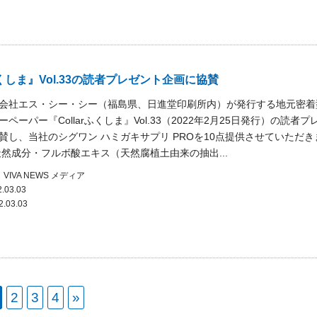
rふくしま』Vol.33の読者プレゼント企画に協賛
会社エス・シー・シー（福島県、日進堂印刷所内）が発行する地元密着
ペーパー『Collarふくしま』Vol.33（2022年2月25日発行）の読者プ
賛し、当社のシグワン ハミガキサプリ PROを10点提供させていただき
天然成分・フルボ酸エキス（天然腐植土由来の抽出...
VIVA NEWS
メディア
.03.03
2.03.03
2
3
4
»