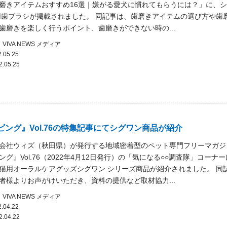
磨きアイテムおすすめ16選｜嫌がる愛犬に慣れてもらうには？」に、
用歯ブラシが掲載されました。 同記事は、歯磨きアイテムの選び方や歯
歯磨きを楽しく行うポイント、歯磨きができない時の...
VIVA NEWS
メディア
.05.25
2.05.25
ビング』Vol.76の特集記事にてシグワン商品が紹介
会社ウィズ（秋田県）が発行する地域密着型のペット専門フリーマガジ
グ』Vol.76（2022年4月12日発行）の「気になる○○調査隊」コーナー
猫用オーラルケアグッズシグワン シリーズ商品が紹介されました。 同
者様よりお声がけいただき、資料の提供など取材協力...
VIVA NEWS
メディア
.04.22
2.04.22