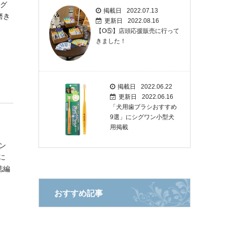
シグ
掲載日
2022.07.13
磨き
更新日
2022.08.16
【O⑤】店頭応援販売に行って
きました！
掲載日
2022.06.22
更新日
2022.06.16
「犬用歯ブラシおすすめ
9選」にシグワン小型犬
用掲載
ン
に
誌編
おすすめ記事