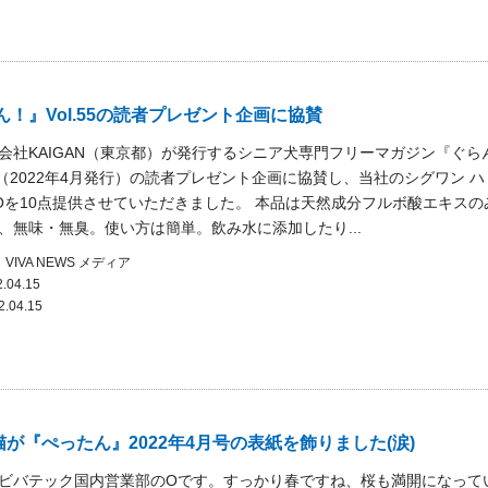
！』Vol.55の読者プレゼント企画に協賛
会社KAIGAN（東京都）が発行するシニア犬専門フリーマガジン『ぐら
55（2022年4月発行）の読者プレゼント企画に協賛し、当社のシグワン 
ROを10点提供させていただきました。 本品は天然成分フルボ酸エキスの
、無味・無臭。使い方は簡単。飲み水に添加したり...
VIVA NEWS
メディア
.04.15
2.04.15
が『ぺったん』2022年4月号の表紙を飾りました(涙)
ビバテック国内営業部のOです。すっかり春ですね、桜も満開になって