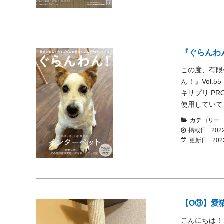
『ぐらんわん
この度、有限
ん！』Vol.
キサプリ P
使用していて
カテゴリー
掲載日
2022
更新日
202
【O③】愛猫
こんにちは！