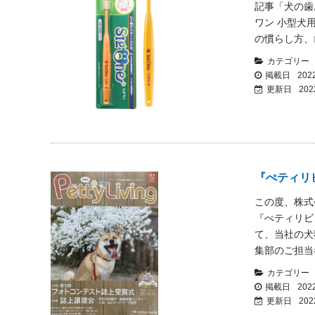
記事「犬の歯
ワン 小型犬
の慣らし方、
カテゴリー
掲載日
2022
更新日
202
『ぺティリ
この度、株式
『ぺティリビン
て、当社の犬
集部のご担当
カテゴリー
掲載日
2022
更新日
202