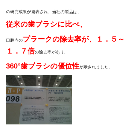
の研究成果が発表され、当社の製品は、
従来の歯ブラシに比べ、
プラークの除去率が、
１．５～
口腔内の
１．７倍
の除去率があり、
360°歯ブラシの優位性
が示されました。